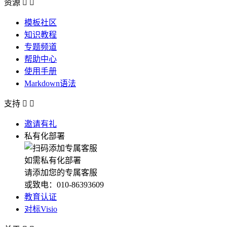
资源


模板社区
知识教程
专题频道
帮助中心
使用手册
Markdown语法
支持


邀请有礼
私有化部署
如需私有化部署
请添加您的专属客服
或致电：010-86393609
教育认证
对标Visio