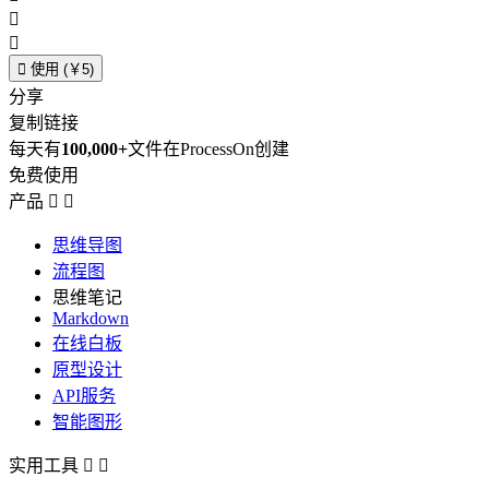



使用 (￥5)
分享
复制链接
每天有
100,000+
文件在ProcessOn创建
免费使用
产品


思维导图
流程图
思维笔记
Markdown
在线白板
原型设计
API服务
智能图形
实用工具

