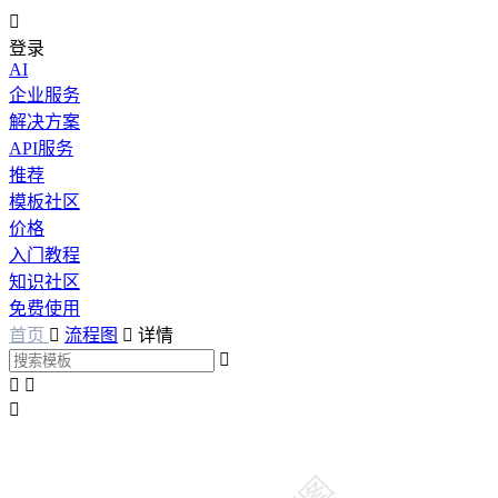

登录
AI
企业服务
解决方案
API服务
推荐
模板社区
价格
入门教程
知识社区
免费使用
首页

流程图

详情



