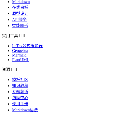
Markdown
在线白板
原型设计
API服务
智能图形
实用工具


LaTex公式编辑器
Geogebra
Mermaid
PlantUML
资源


模板社区
知识教程
专题频道
帮助中心
使用手册
Markdown语法