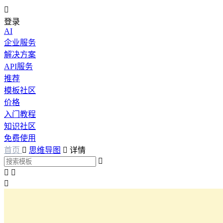

登录
AI
企业服务
解决方案
API服务
推荐
模板社区
价格
入门教程
知识社区
免费使用
首页

思维导图

详情



