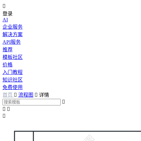

登录
AI
企业服务
解决方案
API服务
推荐
模板社区
价格
入门教程
知识社区
免费使用
首页

流程图

详情



