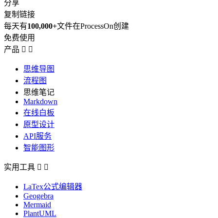
分享
复制链接
每天有
100,000+
文件在ProcessOn创建
免费使用
产品


思维导图
流程图
思维笔记
Markdown
在线白板
原型设计
API服务
智能图形
实用工具


LaTex公式编辑器
Geogebra
Mermaid
PlantUML