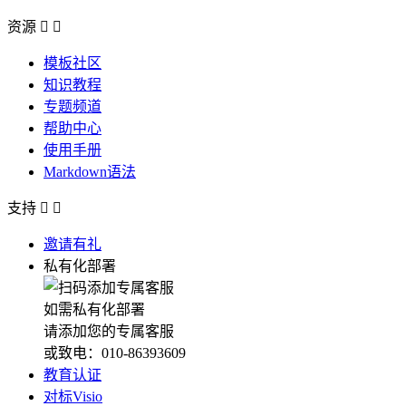
资源


模板社区
知识教程
专题频道
帮助中心
使用手册
Markdown语法
支持


邀请有礼
私有化部署
如需私有化部署
请添加您的专属客服
或致电：010-86393609
教育认证
对标Visio