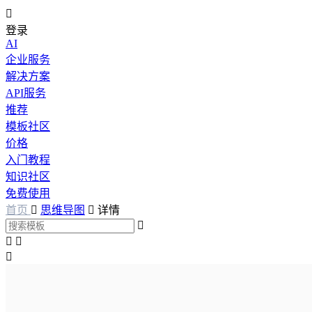

登录
AI
企业服务
解决方案
API服务
推荐
模板社区
价格
入门教程
知识社区
免费使用
首页

思维导图

详情



