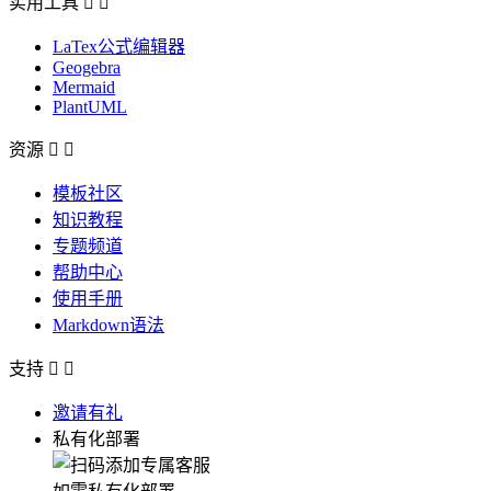
实用工具


LaTex公式编辑器
Geogebra
Mermaid
PlantUML
资源


模板社区
知识教程
专题频道
帮助中心
使用手册
Markdown语法
支持


邀请有礼
私有化部署