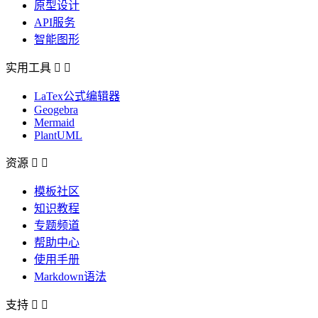
原型设计
API服务
智能图形
实用工具


LaTex公式编辑器
Geogebra
Mermaid
PlantUML
资源


模板社区
知识教程
专题频道
帮助中心
使用手册
Markdown语法
支持

