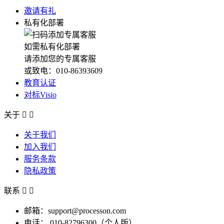
邀请有礼
私有化部署
如需私有化部署
请添加您的专属客服
或致电：010-86393609
教育认证
对标Visio
关于


关于我们
加入我们
服务条款
隐私政策
联系


邮箱：support@processon.com
电话：
010-82796300（个人版）