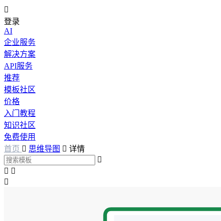

登录
AI
企业服务
解决方案
API服务
推荐
模板社区
价格
入门教程
知识社区
免费使用
首页

思维导图

详情



