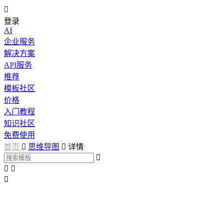

登录
AI
企业服务
解决方案
API服务
推荐
模板社区
价格
入门教程
知识社区
免费使用
首页

思维导图

详情



