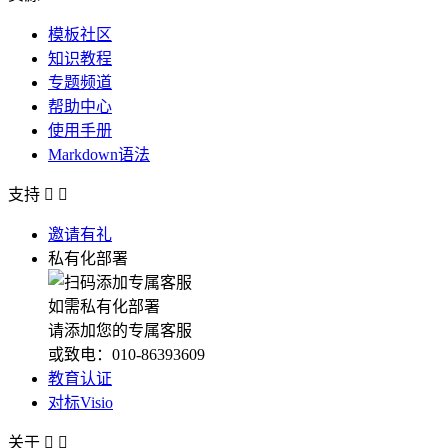
模板社区
知识教程
专题频道
帮助中心
使用手册
Markdown语法
支持


邀请有礼
私有化部署
如需私有化部署
请添加您的专属客服
或致电：010-86393609
教育认证
对标Visio
关于

