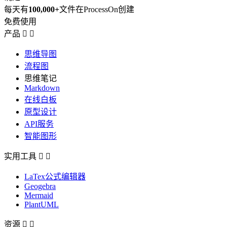
每天有
100,000+
文件在ProcessOn创建
免费使用
产品


思维导图
流程图
思维笔记
Markdown
在线白板
原型设计
API服务
智能图形
实用工具


LaTex公式编辑器
Geogebra
Mermaid
PlantUML
资源

