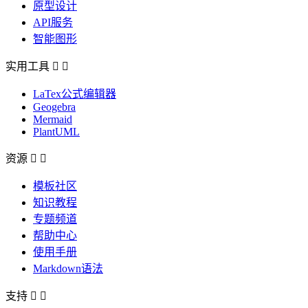
原型设计
API服务
智能图形
实用工具


LaTex公式编辑器
Geogebra
Mermaid
PlantUML
资源


模板社区
知识教程
专题频道
帮助中心
使用手册
Markdown语法
支持

