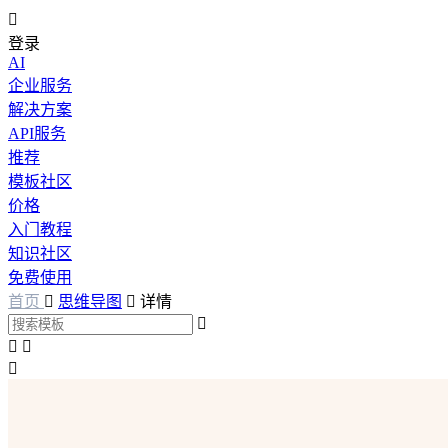

登录
AI
企业服务
解决方案
API服务
推荐
模板社区
价格
入门教程
知识社区
免费使用
首页

思维导图

详情



