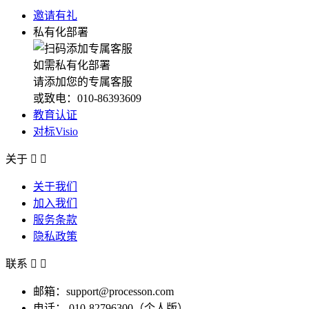
邀请有礼
私有化部署
如需私有化部署
请添加您的专属客服
或致电：010-86393609
教育认证
对标Visio
关于


关于我们
加入我们
服务条款
隐私政策
联系


邮箱：support@processon.com
电话：
010-82796300（个人版）