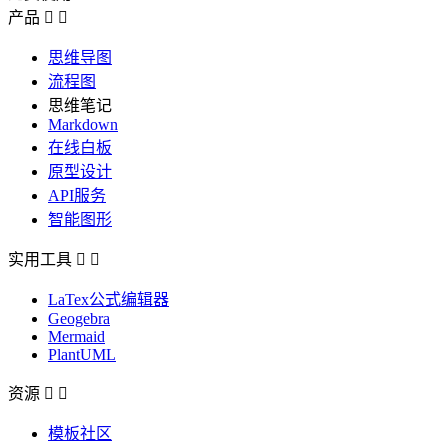
产品


思维导图
流程图
思维笔记
Markdown
在线白板
原型设计
API服务
智能图形
实用工具


LaTex公式编辑器
Geogebra
Mermaid
PlantUML
资源


模板社区