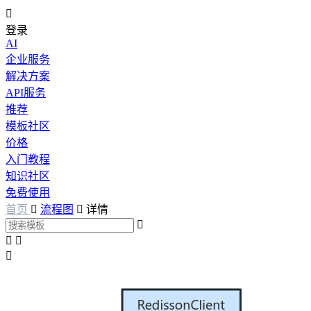

登录
AI
企业服务
解决方案
API服务
推荐
模板社区
价格
入门教程
知识社区
免费使用
首页

流程图

详情



