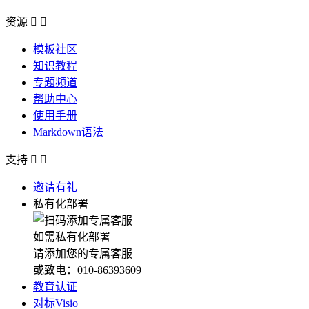
资源


模板社区
知识教程
专题频道
帮助中心
使用手册
Markdown语法
支持


邀请有礼
私有化部署
如需私有化部署
请添加您的专属客服
或致电：010-86393609
教育认证
对标Visio