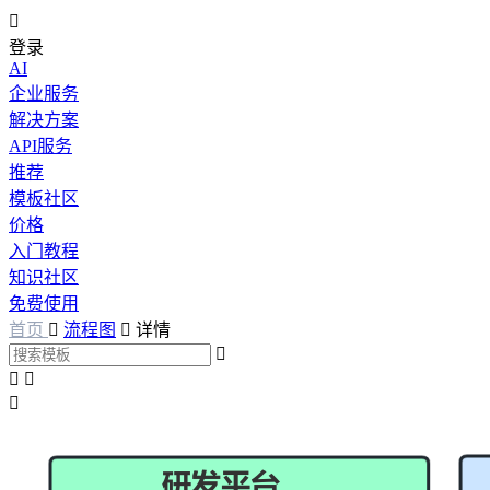

登录
AI
企业服务
解决方案
API服务
推荐
模板社区
价格
入门教程
知识社区
免费使用
首页

流程图

详情



