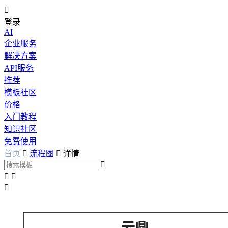

登录
AI
企业服务
解决方案
API服务
推荐
模板社区
价格
入门教程
知识社区
免费使用
首页

流程图

详情



