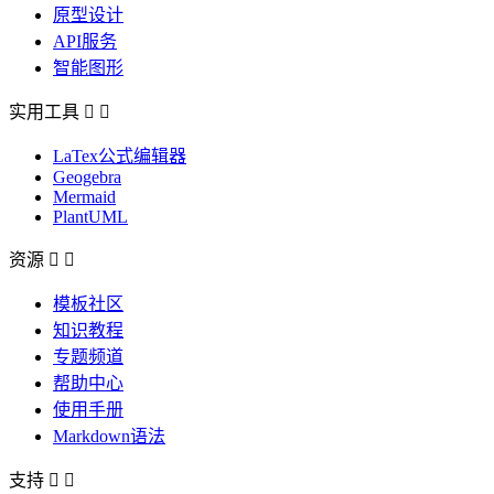
原型设计
API服务
智能图形
实用工具


LaTex公式编辑器
Geogebra
Mermaid
PlantUML
资源


模板社区
知识教程
专题频道
帮助中心
使用手册
Markdown语法
支持

