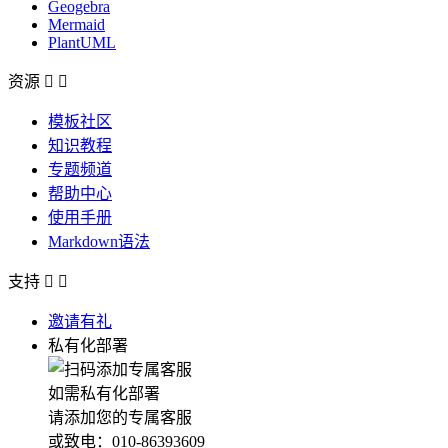
Geogebra
Mermaid
PlantUML
资源


模板社区
知识教程
专题频道
帮助中心
使用手册
Markdown语法
支持


邀请有礼
私有化部署
如需私有化部署
请添加您的专属客服
或致电：010-86393609