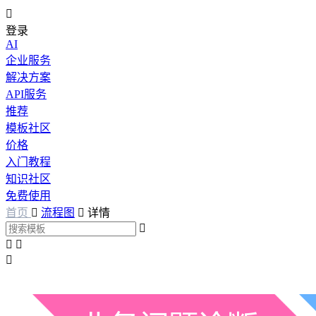

登录
AI
企业服务
解决方案
API服务
推荐
模板社区
价格
入门教程
知识社区
免费使用
首页

流程图

详情



