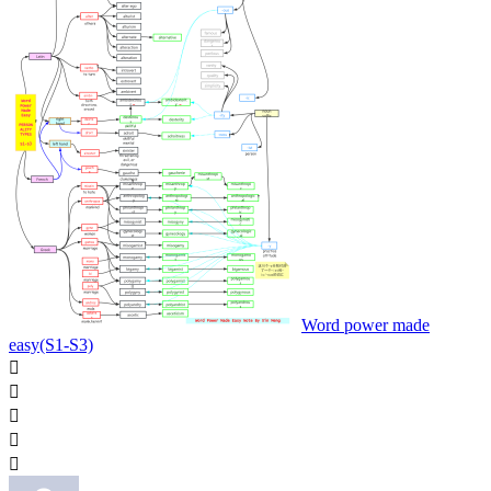
Word power made
easy(S1-S3)




