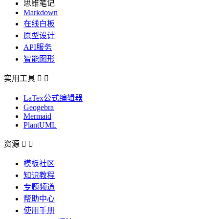
思维笔记
Markdown
在线白板
原型设计
API服务
智能图形
实用工具


LaTex公式编辑器
Geogebra
Mermaid
PlantUML
资源


模板社区
知识教程
专题频道
帮助中心
使用手册