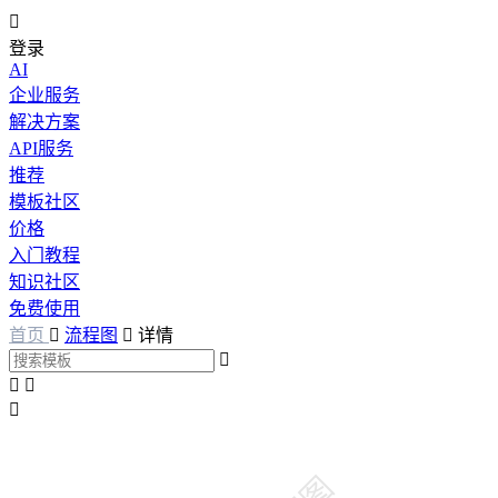

登录
AI
企业服务
解决方案
API服务
推荐
模板社区
价格
入门教程
知识社区
免费使用
首页

流程图

详情



