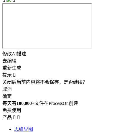


修改AI描述
去编辑
重新生成
提示

关闭后当前内容将不会保存，是否继续？
取消
确定
每天有
100,000+
文件在ProcessOn创建
免费使用
产品


思维导图