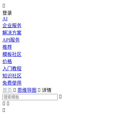

登录
AI
企业服务
解决方案
API服务
推荐
模板社区
价格
入门教程
知识社区
免费使用
首页

思维导图

详情



