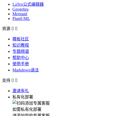
LaTex公式编辑器
Geogebra
Mermaid
PlantUML
资源


模板社区
知识教程
专题频道
帮助中心
使用手册
Markdown语法
支持


邀请有礼
私有化部署
如需私有化部署
请添加您的专属客服