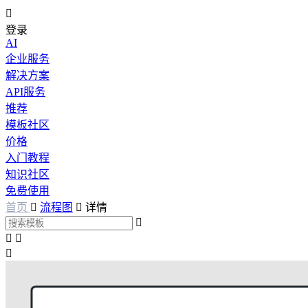

登录
AI
企业服务
解决方案
API服务
推荐
模板社区
价格
入门教程
知识社区
免费使用
首页

流程图

详情



