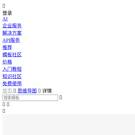

登录
AI
企业服务
解决方案
API服务
推荐
模板社区
价格
入门教程
知识社区
免费使用
首页

思维导图

详情



