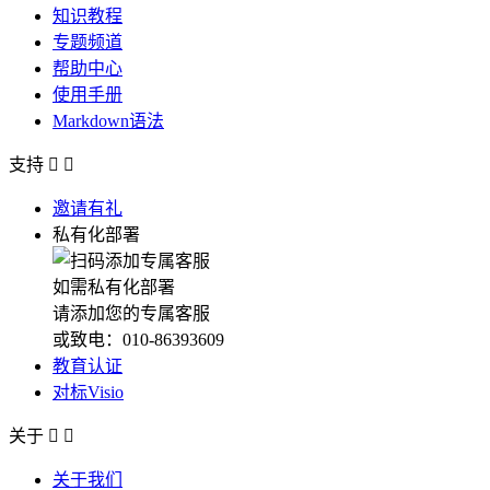
知识教程
专题频道
帮助中心
使用手册
Markdown语法
支持


邀请有礼
私有化部署
如需私有化部署
请添加您的专属客服
或致电：010-86393609
教育认证
对标Visio
关于


关于我们