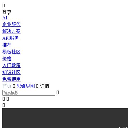

登录
AI
企业服务
解决方案
API服务
推荐
模板社区
价格
入门教程
知识社区
免费使用
首页

思维导图

详情



