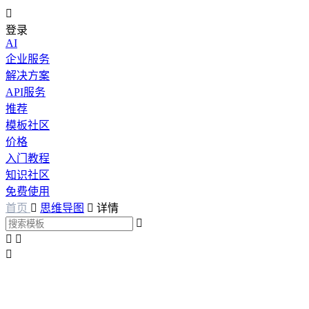

登录
AI
企业服务
解决方案
API服务
推荐
模板社区
价格
入门教程
知识社区
免费使用
首页

思维导图

详情



