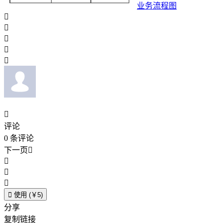
业务流程图






评论
0
条评论
下一页





使用 (￥5)
分享
复制链接