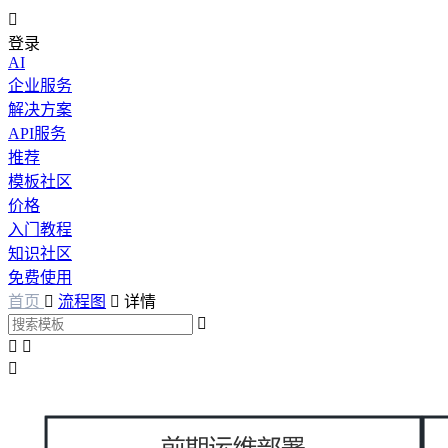

登录
AI
企业服务
解决方案
API服务
推荐
模板社区
价格
入门教程
知识社区
免费使用
首页

流程图

详情



