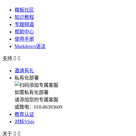
模板社区
知识教程
专题频道
帮助中心
使用手册
Markdown语法
支持


邀请有礼
私有化部署
如需私有化部署
请添加您的专属客服
或致电：010-86393609
教育认证
对标Visio
关于

