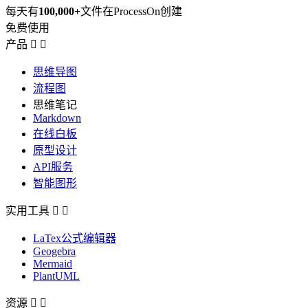
每天有
100,000+
文件在ProcessOn创建
免费使用
产品


思维导图
流程图
思维笔记
Markdown
在线白板
原型设计
API服务
智能图形
实用工具


LaTex公式编辑器
Geogebra
Mermaid
PlantUML
资源

