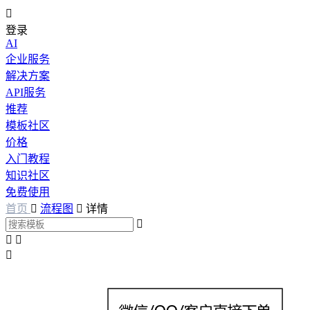

登录
AI
企业服务
解决方案
API服务
推荐
模板社区
价格
入门教程
知识社区
免费使用
首页

流程图

详情



