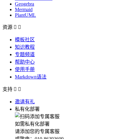
Geogebra
Mermaid
PlantUML
资源


模板社区
知识教程
专题频道
帮助中心
使用手册
Markdown语法
支持


邀请有礼
私有化部署
如需私有化部署
请添加您的专属客服
或致电：010-86393609