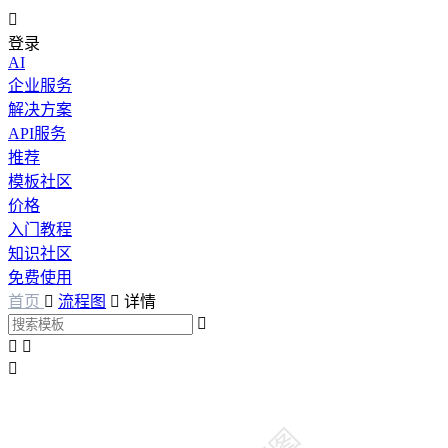

登录
AI
企业服务
解决方案
API服务
推荐
模板社区
价格
入门教程
知识社区
免费使用
首页

流程图

详情



