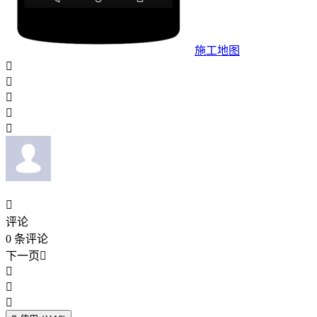
施工地图






评论
0
条评论
下一页



