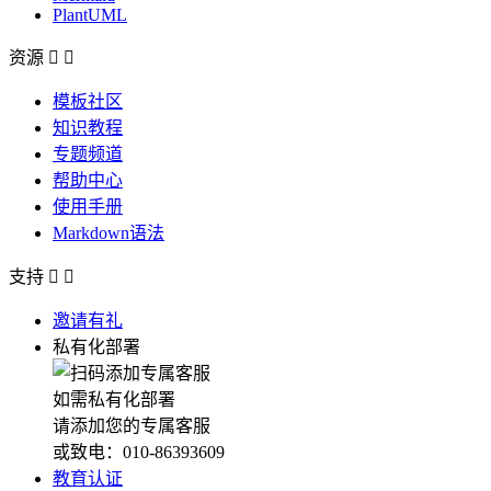
PlantUML
资源


模板社区
知识教程
专题频道
帮助中心
使用手册
Markdown语法
支持


邀请有礼
私有化部署
如需私有化部署
请添加您的专属客服
或致电：010-86393609
教育认证