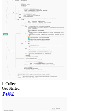

Collect
Get Started
多线程