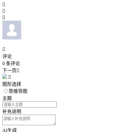




评论
0
条评论
下一页


图形选择
思维导图
主题
补充说明
AI生成