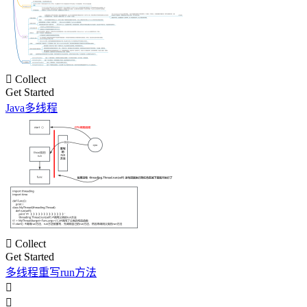

Collect
Get Started
Java多线程

Collect
Get Started
多线程重写run方法

