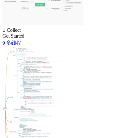

Collect
Get Started
9 多线程