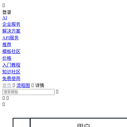

登录
AI
企业服务
解决方案
API服务
推荐
模板社区
价格
入门教程
知识社区
免费使用
首页

流程图

详情



