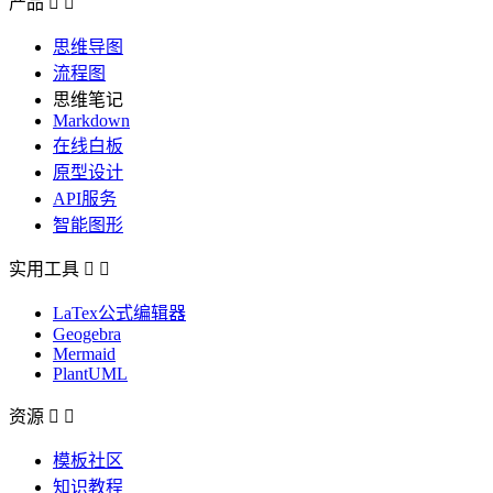
产品


思维导图
流程图
思维笔记
Markdown
在线白板
原型设计
API服务
智能图形
实用工具


LaTex公式编辑器
Geogebra
Mermaid
PlantUML
资源


模板社区
知识教程