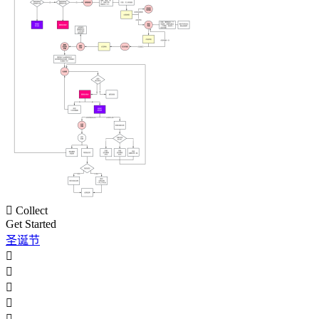

Collect
Get Started
圣诞节




