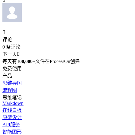

评论
0
条评论
下一页

每天有
100,000+
文件在ProcessOn创建
免费使用
产品
思维导图
流程图
思维笔记
Markdown
在线白板
原型设计
API服务
智能图形