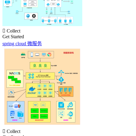

Collect
Get Started
spring cloud 微服务

Collect