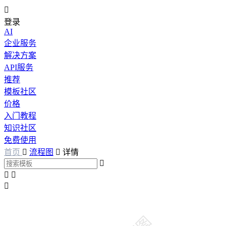

登录
AI
企业服务
解决方案
API服务
推荐
模板社区
价格
入门教程
知识社区
免费使用
首页

流程图

详情



