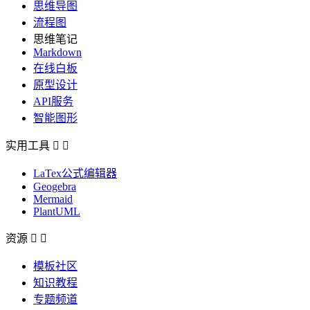
思维导图
流程图
思维笔记
Markdown
在线白板
原型设计
API服务
智能图形
实用工具


LaTex公式编辑器
Geogebra
Mermaid
PlantUML
资源


模板社区
知识教程
专题频道