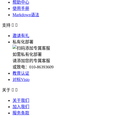
帮助中心
使用手册
Markdown语法
支持


邀请有礼
私有化部署
如需私有化部署
请添加您的专属客服
或致电：010-86393609
教育认证
对标Visio
关于


关于我们
加入我们
服务条款