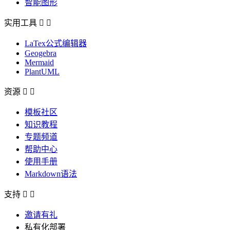
智能图形
实用工具


LaTex公式编辑器
Geogebra
Mermaid
PlantUML
资源


模板社区
知识教程
专题频道
帮助中心
使用手册
Markdown语法
支持


邀请有礼
私有化部署