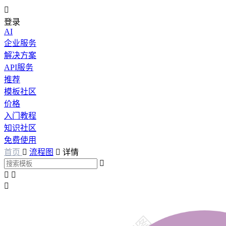

登录
AI
企业服务
解决方案
API服务
推荐
模板社区
价格
入门教程
知识社区
免费使用
首页

流程图

详情



