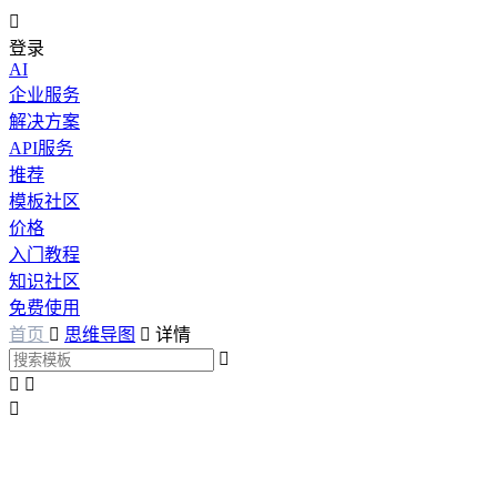

登录
AI
企业服务
解决方案
API服务
推荐
模板社区
价格
入门教程
知识社区
免费使用
首页

思维导图

详情



