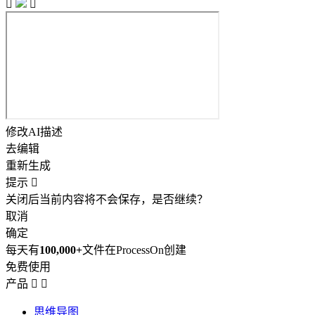


修改AI描述
去编辑
重新生成
提示

关闭后当前内容将不会保存，是否继续？
取消
确定
每天有
100,000+
文件在ProcessOn创建
免费使用
产品


思维导图