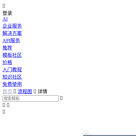

登录
AI
企业服务
解决方案
API服务
推荐
模板社区
价格
入门教程
知识社区
免费使用
首页

流程图

详情



