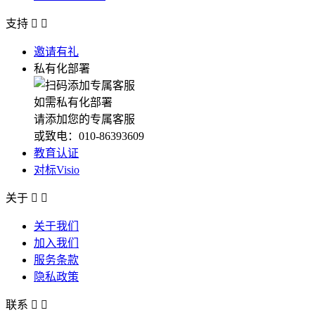
支持


邀请有礼
私有化部署
如需私有化部署
请添加您的专属客服
或致电：010-86393609
教育认证
对标Visio
关于


关于我们
加入我们
服务条款
隐私政策
联系

