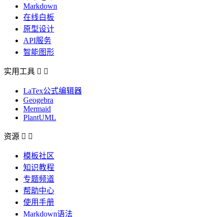
Markdown
在线白板
原型设计
API服务
智能图形
实用工具


LaTex公式编辑器
Geogebra
Mermaid
PlantUML
资源


模板社区
知识教程
专题频道
帮助中心
使用手册
Markdown语法