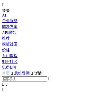

登录
AI
企业服务
解决方案
API服务
推荐
模板社区
价格
入门教程
知识社区
免费使用
首页

思维导图

详情



