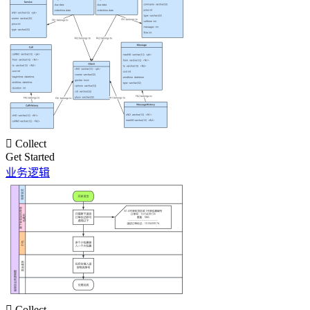

Collect
Get Started
业务逻辑

Collect