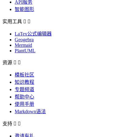
API服务
智能图形
实用工具


LaTex公式编辑器
Geogebra
Mermaid
PlantUML
资源


模板社区
知识教程
专题频道
帮助中心
使用手册
Markdown语法
支持


邀请有礼