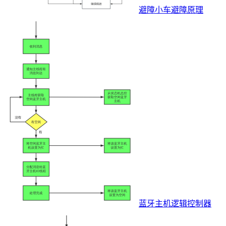
避障小车避障原理
蓝牙主机逻辑控制器