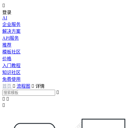

登录
AI
企业服务
解决方案
API服务
推荐
模板社区
价格
入门教程
知识社区
免费使用
首页

流程图

详情



