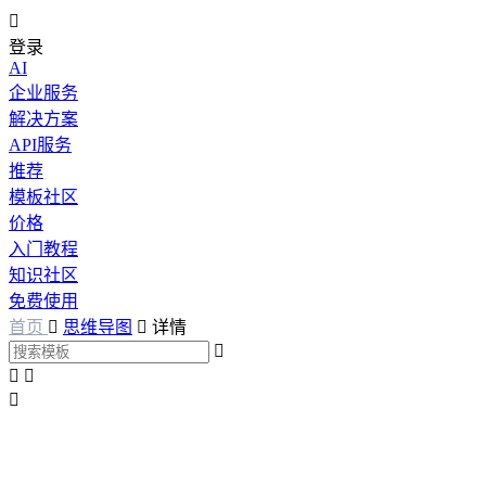

登录
AI
企业服务
解决方案
API服务
推荐
模板社区
价格
入门教程
知识社区
免费使用
首页

思维导图

详情



