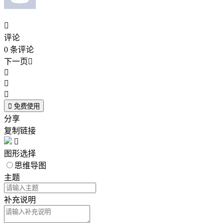

评论
0
条评论
下一页





免费使用
分享
复制链接

图形选择
思维导图
主题
补充说明