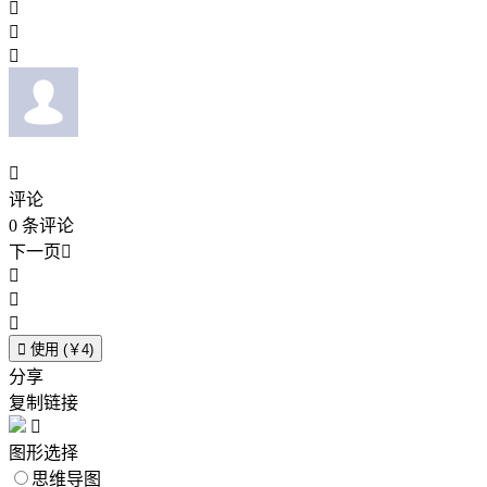




评论
0
条评论
下一页





使用 (￥4)
分享
复制链接

图形选择
思维导图