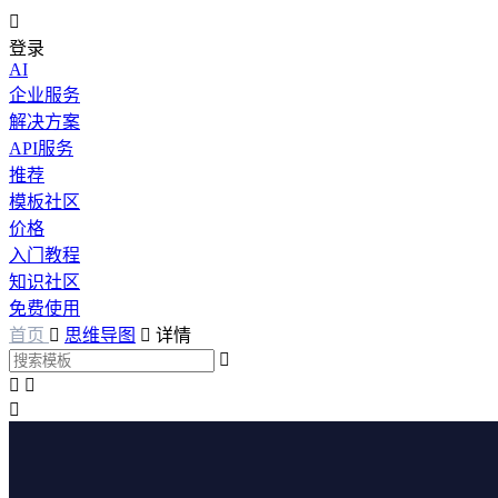

登录
AI
企业服务
解决方案
API服务
推荐
模板社区
价格
入门教程
知识社区
免费使用
首页

思维导图

详情



