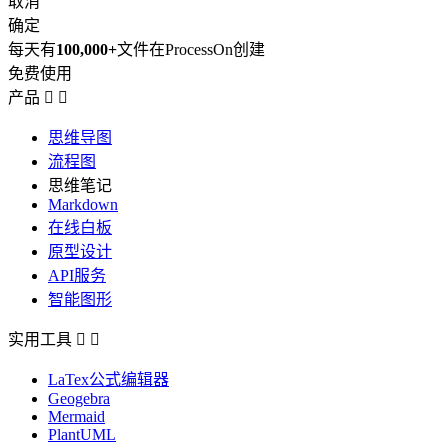
取消
确定
每天有
100,000+
文件在ProcessOn创建
免费使用
产品


思维导图
流程图
思维笔记
Markdown
在线白板
原型设计
API服务
智能图形
实用工具


LaTex公式编辑器
Geogebra
Mermaid
PlantUML