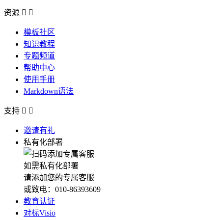
资源


模板社区
知识教程
专题频道
帮助中心
使用手册
Markdown语法
支持


邀请有礼
私有化部署
如需私有化部署
请添加您的专属客服
或致电：010-86393609
教育认证
对标Visio