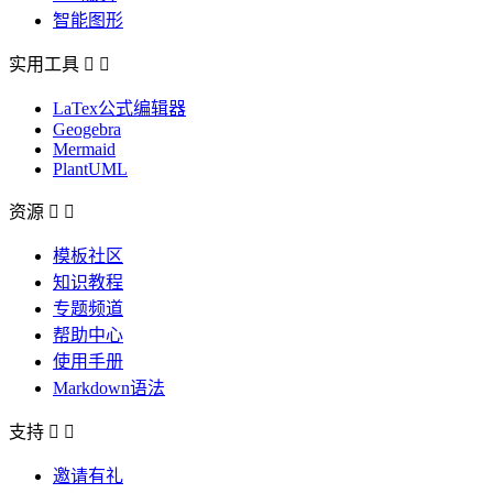
智能图形
实用工具


LaTex公式编辑器
Geogebra
Mermaid
PlantUML
资源


模板社区
知识教程
专题频道
帮助中心
使用手册
Markdown语法
支持


邀请有礼