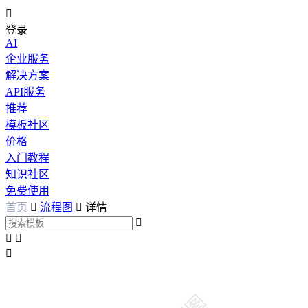

登录
AI
企业服务
解决方案
API服务
推荐
模板社区
价格
入门教程
知识社区
免费使用
首页

流程图

详情



