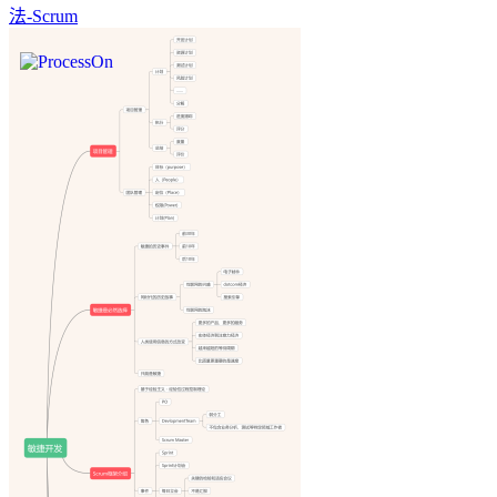
法-Scrum