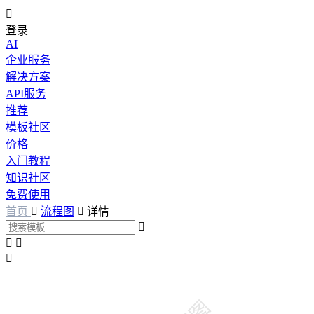

登录
AI
企业服务
解决方案
API服务
推荐
模板社区
价格
入门教程
知识社区
免费使用
首页

流程图

详情



