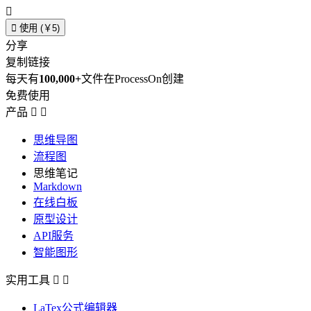


使用 (￥5)
分享
复制链接
每天有
100,000+
文件在ProcessOn创建
免费使用
产品


思维导图
流程图
思维笔记
Markdown
在线白板
原型设计
API服务
智能图形
实用工具


LaTex公式编辑器