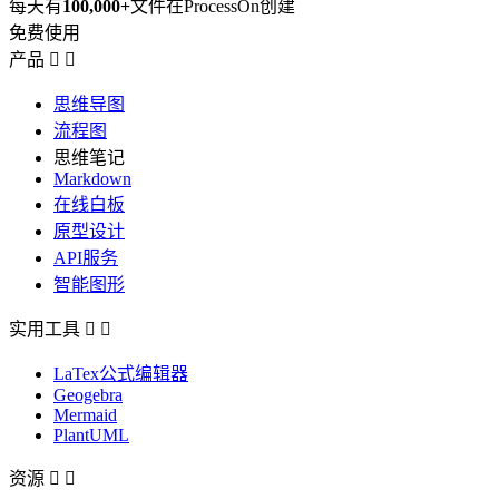
每天有
100,000+
文件在ProcessOn创建
免费使用
产品


思维导图
流程图
思维笔记
Markdown
在线白板
原型设计
API服务
智能图形
实用工具


LaTex公式编辑器
Geogebra
Mermaid
PlantUML
资源

