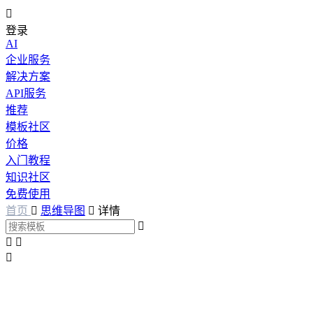

登录
AI
企业服务
解决方案
API服务
推荐
模板社区
价格
入门教程
知识社区
免费使用
首页

思维导图

详情



