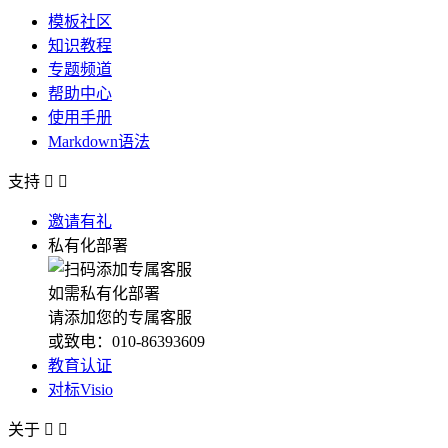
模板社区
知识教程
专题频道
帮助中心
使用手册
Markdown语法
支持


邀请有礼
私有化部署
如需私有化部署
请添加您的专属客服
或致电：010-86393609
教育认证
对标Visio
关于

