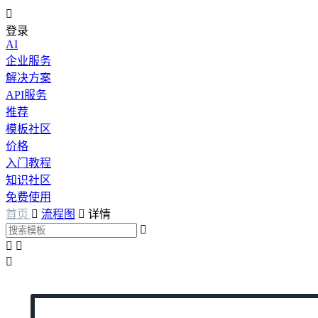

登录
AI
企业服务
解决方案
API服务
推荐
模板社区
价格
入门教程
知识社区
免费使用
首页

流程图

详情



