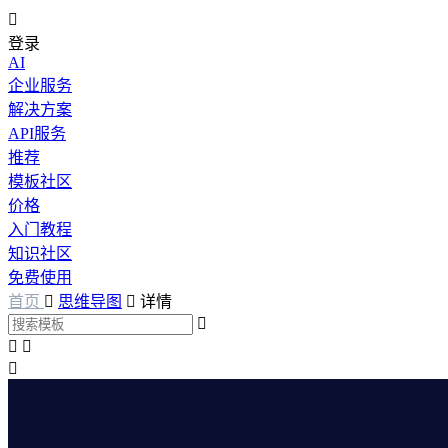

登录
AI
企业服务
解决方案
API服务
推荐
模板社区
价格
入门教程
知识社区
免费使用
首页

思维导图

详情



