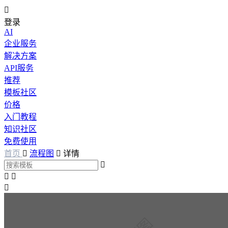

登录
AI
企业服务
解决方案
API服务
推荐
模板社区
价格
入门教程
知识社区
免费使用
首页

流程图

详情



