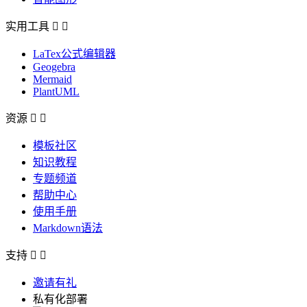
实用工具


LaTex公式编辑器
Geogebra
Mermaid
PlantUML
资源


模板社区
知识教程
专题频道
帮助中心
使用手册
Markdown语法
支持


邀请有礼
私有化部署