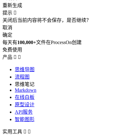
重新生成
提示

关闭后当前内容将不会保存，是否继续？
取消
确定
每天有
100,000+
文件在ProcessOn创建
免费使用
产品


思维导图
流程图
思维笔记
Markdown
在线白板
原型设计
API服务
智能图形
实用工具

