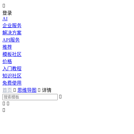

登录
AI
企业服务
解决方案
API服务
推荐
模板社区
价格
入门教程
知识社区
免费使用
首页

思维导图

详情



