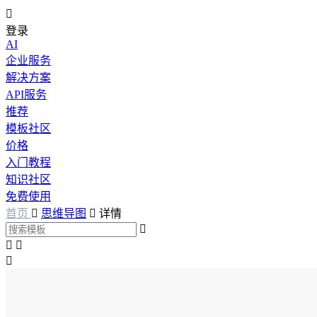

登录
AI
企业服务
解决方案
API服务
推荐
模板社区
价格
入门教程
知识社区
免费使用
首页

思维导图

详情



