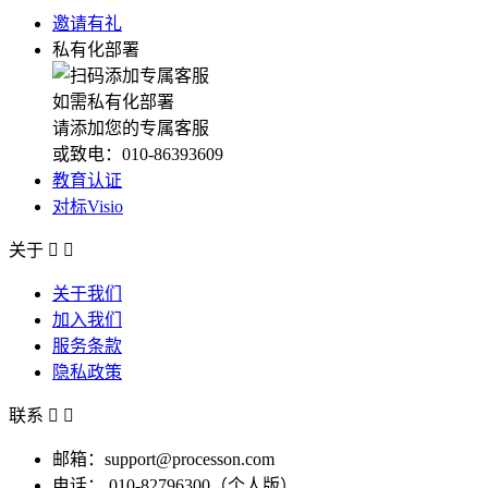
邀请有礼
私有化部署
如需私有化部署
请添加您的专属客服
或致电：010-86393609
教育认证
对标Visio
关于


关于我们
加入我们
服务条款
隐私政策
联系


邮箱：support@processon.com
电话：
010-82796300（个人版）