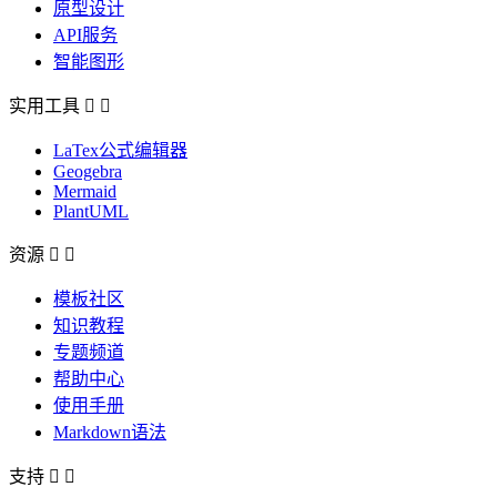
原型设计
API服务
智能图形
实用工具


LaTex公式编辑器
Geogebra
Mermaid
PlantUML
资源


模板社区
知识教程
专题频道
帮助中心
使用手册
Markdown语法
支持

