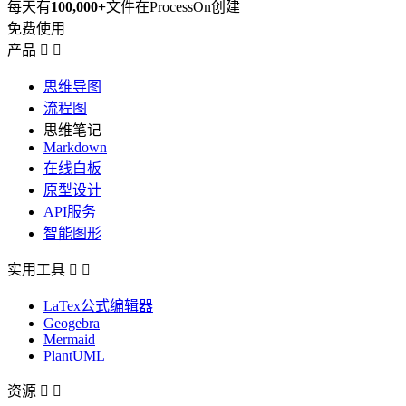
每天有
100,000+
文件在ProcessOn创建
免费使用
产品


思维导图
流程图
思维笔记
Markdown
在线白板
原型设计
API服务
智能图形
实用工具


LaTex公式编辑器
Geogebra
Mermaid
PlantUML
资源

