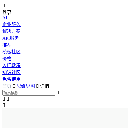

登录
AI
企业服务
解决方案
API服务
推荐
模板社区
价格
入门教程
知识社区
免费使用
首页

思维导图

详情



