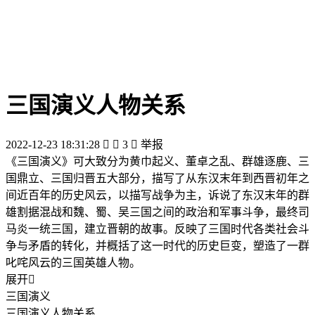
三国演义人物关系
2022-12-23 18:31:28


3

举报
《三国演义》可大致分为黄巾起义、董卓之乱、群雄逐鹿、三
国鼎立、三国归晋五大部分，描写了从东汉末年到西晋初年之
间近百年的历史风云，以描写战争为主，诉说了东汉末年的群
雄割据混战和魏、蜀、吴三国之间的政治和军事斗争，最终司
马炎一统三国，建立晋朝的故事。反映了三国时代各类社会斗
争与矛盾的转化，并概括了这一时代的历史巨变，塑造了一群
叱咤风云的三国英雄人物。
展开

三国演义
三国演义人物关系