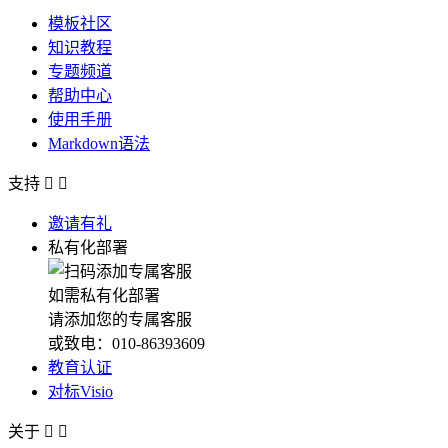
模板社区
知识教程
专题频道
帮助中心
使用手册
Markdown语法
支持


邀请有礼
私有化部署
如需私有化部署
请添加您的专属客服
或致电：010-86393609
教育认证
对标Visio
关于

