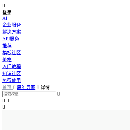

登录
AI
企业服务
解决方案
API服务
推荐
模板社区
价格
入门教程
知识社区
免费使用
首页

思维导图

详情



