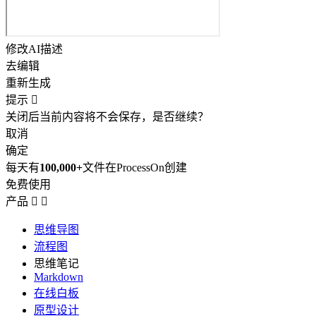
修改AI描述
去编辑
重新生成
提示

关闭后当前内容将不会保存，是否继续？
取消
确定
每天有
100,000+
文件在ProcessOn创建
免费使用
产品


思维导图
流程图
思维笔记
Markdown
在线白板
原型设计