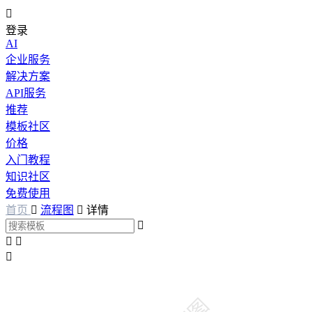

登录
AI
企业服务
解决方案
API服务
推荐
模板社区
价格
入门教程
知识社区
免费使用
首页

流程图

详情



