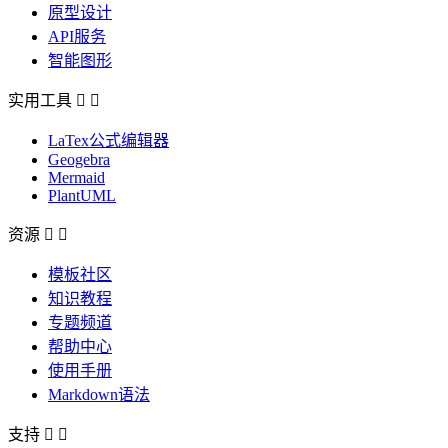
原型设计
API服务
智能图形
实用工具


LaTex公式编辑器
Geogebra
Mermaid
PlantUML
资源


模板社区
知识教程
专题频道
帮助中心
使用手册
Markdown语法
支持

