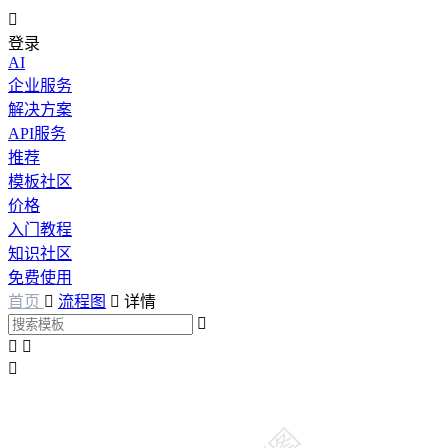

登录
AI
企业服务
解决方案
API服务
推荐
模板社区
价格
入门教程
知识社区
免费使用
首页

流程图

详情



