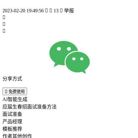
2023-02-20 19:49:56


13

举报



分享方式

免费使用
AI智能生成
应届生春招面试准备方法
面试准备
产品经理
模板推荐
作者其他创作