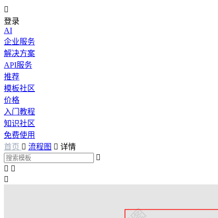

登录
AI
企业服务
解决方案
API服务
推荐
模板社区
价格
入门教程
知识社区
免费使用
首页

流程图

详情



