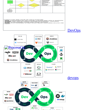
DevOps
devops