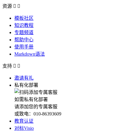
资源


模板社区
知识教程
专题频道
帮助中心
使用手册
Markdown语法
支持


邀请有礼
私有化部署
如需私有化部署
请添加您的专属客服
或致电：010-86393609
教育认证
对标Visio