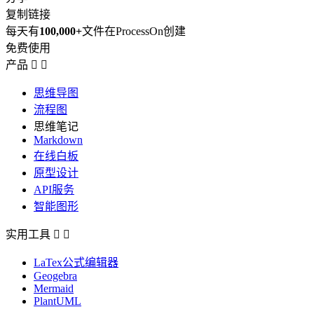
复制链接
每天有
100,000+
文件在ProcessOn创建
免费使用
产品


思维导图
流程图
思维笔记
Markdown
在线白板
原型设计
API服务
智能图形
实用工具


LaTex公式编辑器
Geogebra
Mermaid
PlantUML