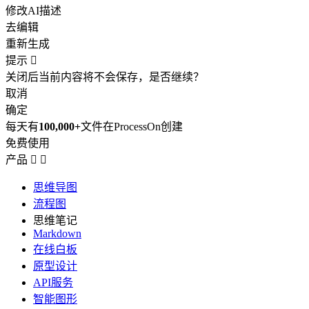
修改AI描述
去编辑
重新生成
提示

关闭后当前内容将不会保存，是否继续？
取消
确定
每天有
100,000+
文件在ProcessOn创建
免费使用
产品


思维导图
流程图
思维笔记
Markdown
在线白板
原型设计
API服务
智能图形