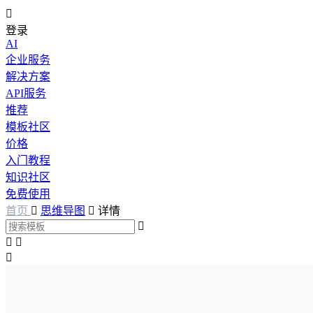

登录
AI
企业服务
解决方案
API服务
推荐
模板社区
价格
入门教程
知识社区
免费使用
首页

思维导图

详情



